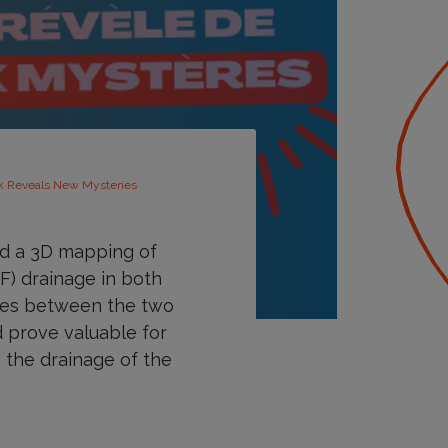
k Reveals New Mysteries
hed a 3D mapping of
F) drainage in both
ures between the two
 prove valuable for
n the drainage of the