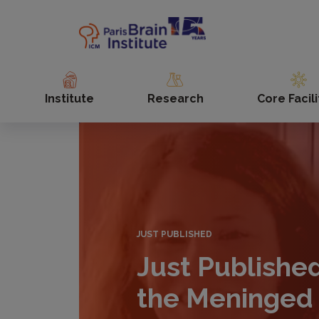
Skip
to
main
content
Institute
Research
Core Facili
JUST PUBLISHED
Just Publishe
the Meninged