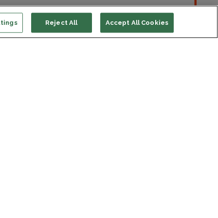
tings
Reject All
Accept All Cookies
ort us
ONATE
s