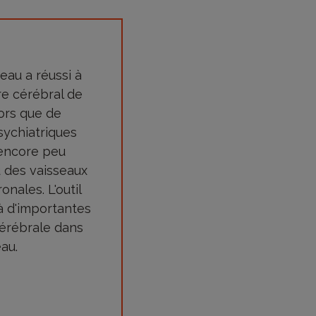
veau a réussi à
re cérébral de
ors que de
ychiatriques
 encore peu
u des vaisseaux
nales. L'outil
à d'importantes
cérébrale dans
au.