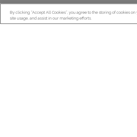
By clicking “Accept All Cookies”, you agree to the storing of cookies on
site usage, and assist in our marketing efforts.
N
Re
ex
Institut du Cerveau
fr
Hôpital Pitié-Salpêtrière
47 bd de l'Hôpital, 75013 Paris
facebook
linkedin
instagram
youtube
threads
bluesky
Practical informations
Ca
How to get to Paris Brain Institute?
Why 
How to contact us?
Job 