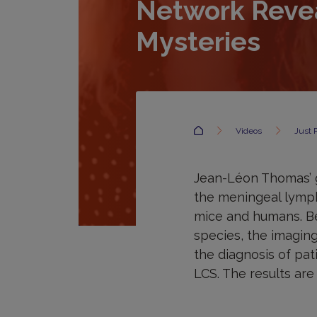
Network Reve
Mysteries
Accueil
Videos
Just 
Jean-Léon Thomas’ gr
the meningeal lymph
mice and humans. Be
species, the imagin
the diagnosis of pat
LCS. The results are