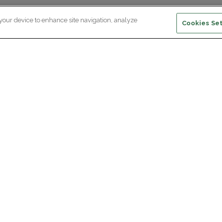
 your device to enhance site navigation, analyze
Cookies Set
ewsletter subscription
ceive the latest scientific advances,
Supp
citing discoveries and exclusive news
om Paris Brain Institute.
REGISTRATION
D
reers
Professional area
join Paris Brain Institute?
Press room
offers