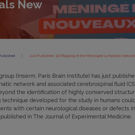
als New
Published
Just Published: 3D Mapping of the Meninged Lymphatic Networ
oup (Inserm, Paris Brain Institute) has just publis
atic network and associated cerebrospinal fluid (CS
yond the identification of highly conserved struct
g technique developed for the study in humans could
ients with certain neurological diseases or defects i
 published in The Journal of Experimental Medicine.