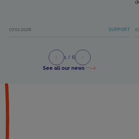
d
07.02.2026
SUPPORT
0
1
/ 6
Preview
Next
See all our news