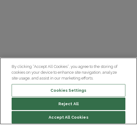
By clicking “Accept All Cookies”, you agree to the storing of
cookies on your device to enhance site navigation, analyze
site usage, and assist in our marketing efforts.
Cookies Settings
Reject All
File contents
Accept All Cookies
Annual reports