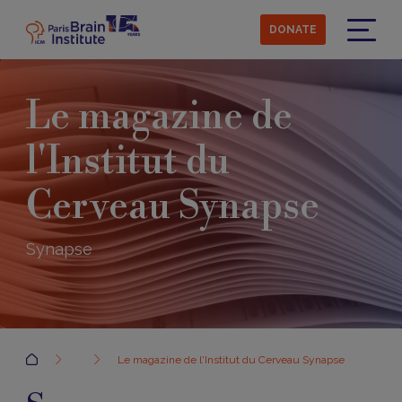
Skip
to
DONATE
main
Menu
content
Le magazine de
l'Institut du
Cerveau Synapse
Synapse
Accueil
Le magazine de l'Institut du Cerveau Synapse
Synapse