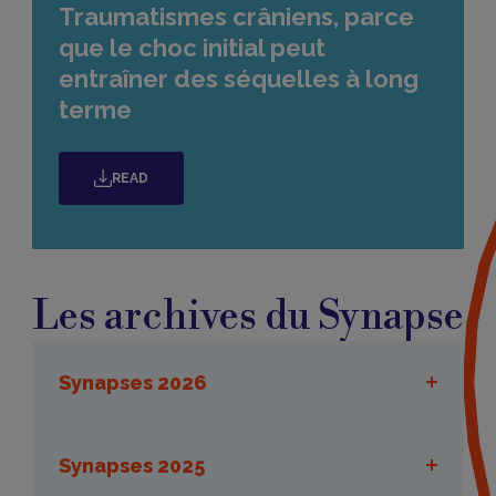
Traumatismes crâniens, parce
que le choc initial peut
entraîner des séquelles à long
terme
READ
Les
archives
Les archives du Synapse
Synapses 2026
1er trimestre 2025
Synapses 2025