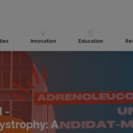
ties
Innovation
Education
Re
 -
strophy: A