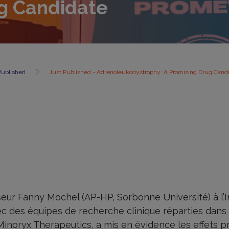
g Candidate
Published
Just Published - Adrenoleukodystrophy: A Promising Drug Cand
seur Fanny Mochel (AP-HP, Sorbonne Université) à l’I
c des équipes de recherche clinique réparties dans h
inoryx Therapeutics, a mis en évidence les effets p