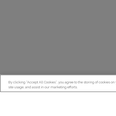
By clicking “Accept All Cookies”, you agree to the storing of cookies on
site usage, and assist in our marketing efforts.
N
Re
ex
Institut du Cerveau
fr