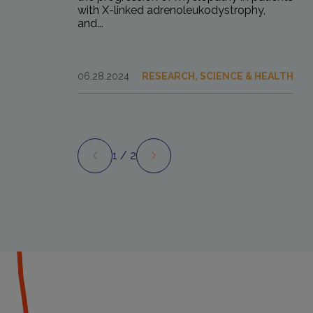
with X-linked adrenoleukodystrophy,
and...
06.28.2024
RESEARCH, SCIENCE & HEALTH
1
/ 2
Preview
Next