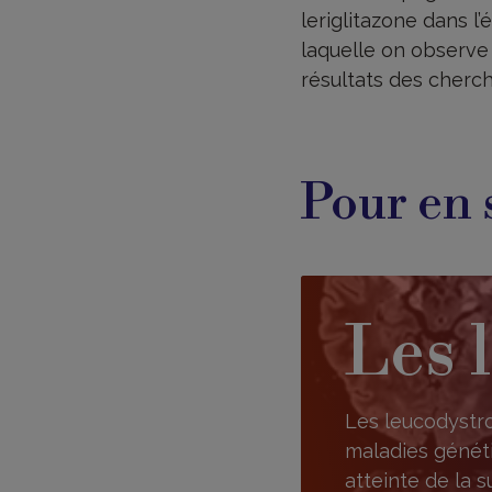
leriglitazone dans l
laquelle on observe
résultats des cherc
Pour en 
Les 
Les leucodystr
maladies généti
atteinte de la