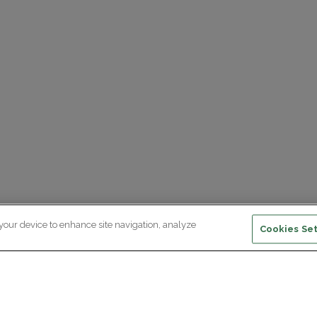
 your device to enhance site navigation, analyze
Cookies Set
ewsletter subscription
ceive the latest scientific advances,
Supp
citing discoveries and exclusive news
om Paris Brain Institute.