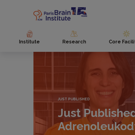
Skip
to
main
content
Institute
Research
Core Facili
JUST PUBLISHED
Just Published
Adrenoleukody