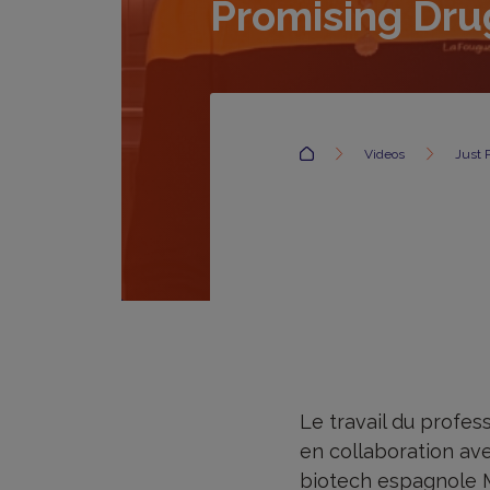
Promising Dru
Accueil
Videos
Just 
Le travail du profes
en collaboration ave
biotech espagnole M