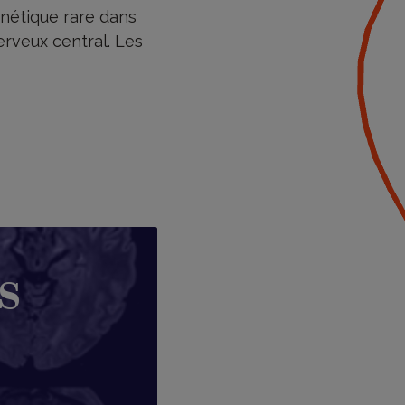
énétique rare dans
rveux central. Les
s