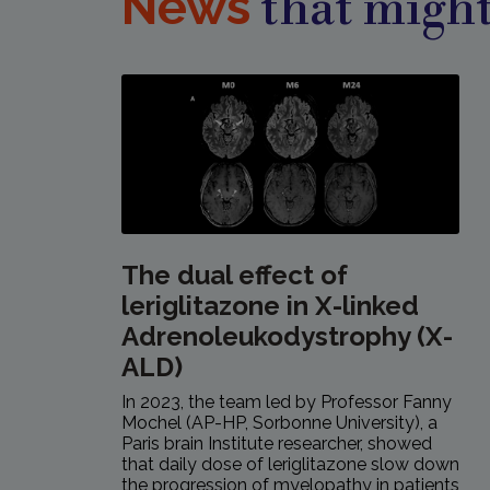
News
that might
The dual effect of
leriglitazone in X-linked
Adrenoleukodystrophy (X-
ALD)
In 2023, the team led by Professor Fanny
Mochel (AP-HP, Sorbonne University), a
Paris brain Institute researcher, showed
that daily dose of leriglitazone slow down
the progression of myelopathy in patients