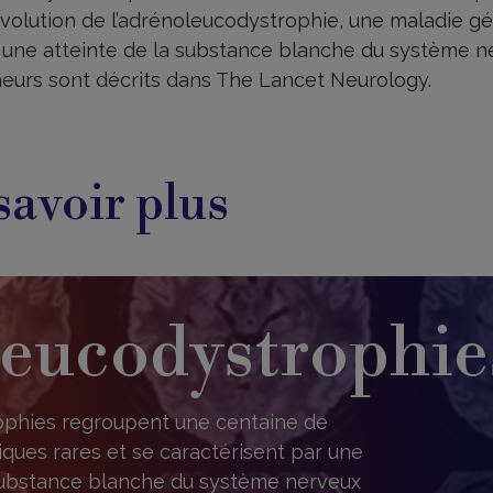
’évolution de l’adrénoleucodystrophie, une maladie g
 une atteinte de la substance blanche du système ne
heurs sont décrits dans The Lancet Neurology.
savoir plus
leucodystrophie
ophies regroupent une centaine de
ques rares et se caractérisent par une
 substance blanche du système nerveux