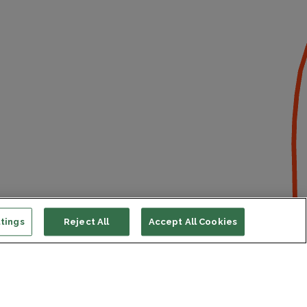
tings
Reject All
Accept All Cookies
ort us